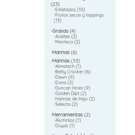
23
23
productos
10
Enlatados
10
productos
Frutos secos y toppings
13
13
productos
4
Grasas
4
productos
2
Aceites
2
productos
2
Manteca
2
productos
6
Harinas
6
productos
33
Harinas
33
productos
1
Almatech
1
producto
6
Betty Crocker
6
9
productos
Dawn
9
2
productos
Dona
2
productos
9
Duncan Hines
9
2
productos
Golden Dipt
2
productos
2
Harinas de trigo
2
2
productos
Selecta
2
productos
2
Herramientas
2
1
productos
Aluminios
1
1
producto
Duyas
1
producto