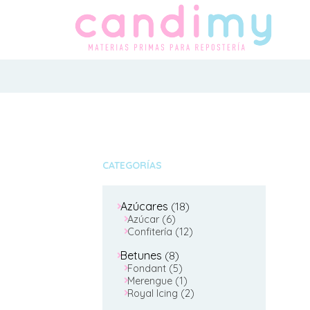
CATEGORÍAS
18
Azúcares
18
6
productos
Azúcar
6
productos
12
Confitería
12
productos
8
Betunes
8
productos
5
Fondant
5
productos
1
Merengue
1
producto
2
Royal Icing
2
productos