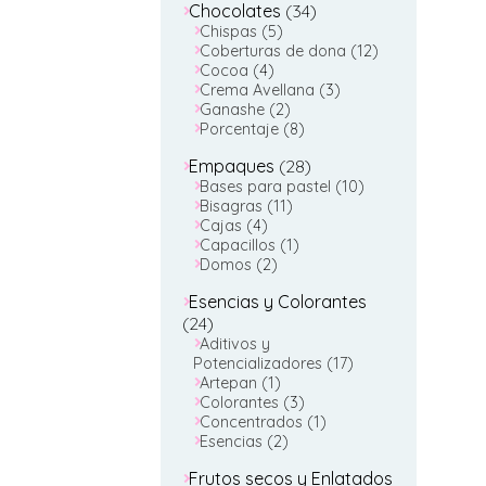
34
Chocolates
34
5
productos
Chispas
5
productos
12
Coberturas de dona
12
4
productos
Cocoa
4
productos
3
Crema Avellana
3
2
productos
Ganashe
2
productos
8
Porcentaje
8
productos
28
Empaques
28
productos
10
Bases para pastel
10
11
productos
Bisagras
11
4
productos
Cajas
4
productos
1
Capacillos
1
2
producto
Domos
2
productos
Esencias y Colorantes
24
24
productos
Aditivos y
17
Potencializadores
17
1
productos
Artepan
1
producto
3
Colorantes
3
productos
1
Concentrados
1
2
producto
Esencias
2
productos
Frutos secos y Enlatados