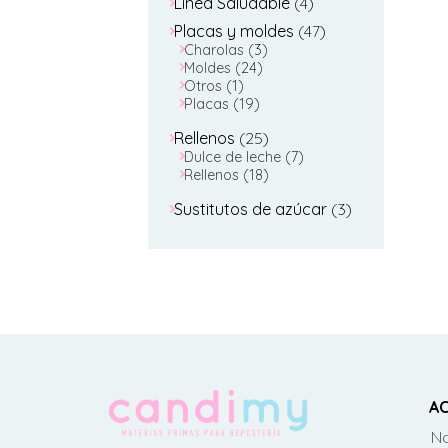
4
Linea Saludable
4
productos
47
Placas y moldes
47
3
productos
Charolas
3
24
productos
Moldes
24
1
productos
Otros
1
producto
19
Placas
19
productos
25
Rellenos
25
productos
7
Dulce de leche
7
18
productos
Rellenos
18
productos
3
Sustitutos de azúcar
3
productos
AC
No