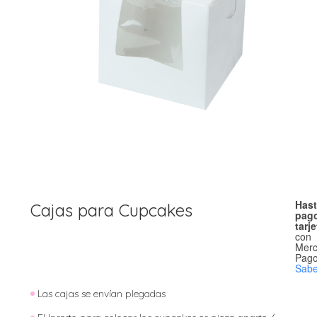
Hast
Cajas para Cupcakes
pago
tarj
con
Mer
Pago
Sab
Las cajas se envían plegadas