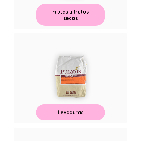
Frutas y frutos
secos
Levaduras