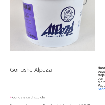
Hast
Ganashe Alpezzi
pago
tarj
con
Mer
Pago
Sab
Ganashe de chocolate