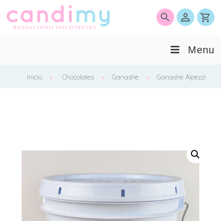
0
Menu
Inicio
Chocolates
Ganashe
Ganashe Alpezzi