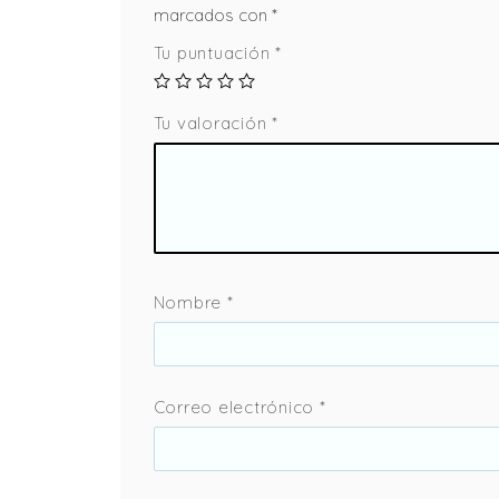
marcados con
*
Tu puntuación
*
Tu valoración
*
Nombre
*
Correo electrónico
*