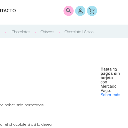
NTACTO
0
o
Chocolates
Chispas
Chocolate Lácteo
Hasta 12
pagos sin
tarjeta
con
Mercado
Pago.
Saber más
 de haber sido horneadas.
 el chocolate si así lo desea