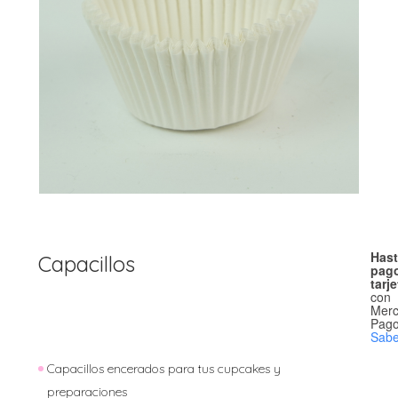
Hast
Capacillos
pago
tarj
con
Mer
Pago
Sab
Capacillos encerados para tus cupcakes y
preparaciones