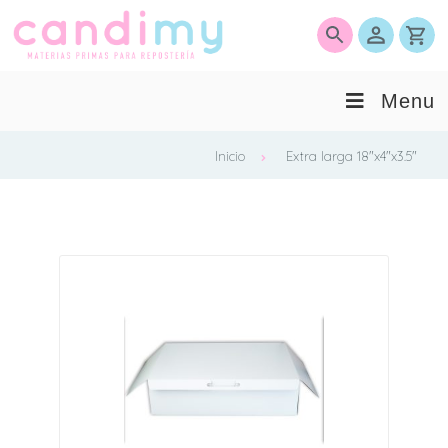
0
Menu
Inicio
Extra larga 18"x4"x3.5"