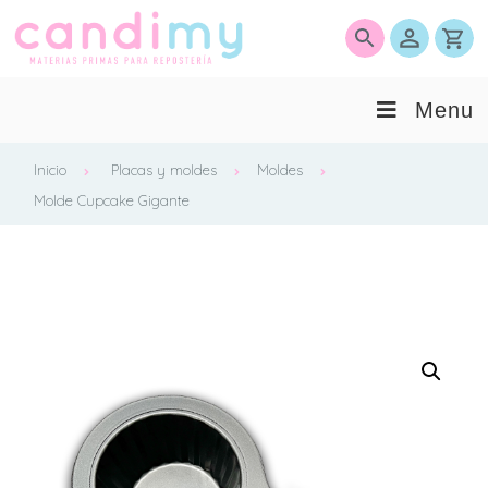
0
Menu
Inicio
Placas y moldes
Moldes
Molde Cupcake Gigante