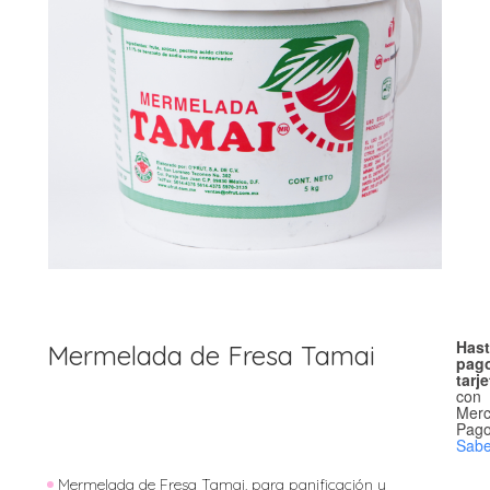
Hast
Mermelada de Fresa Tamai
pago
tarj
con
Mer
Pago
Sab
Mermelada de Fresa Tamai, para panificación y