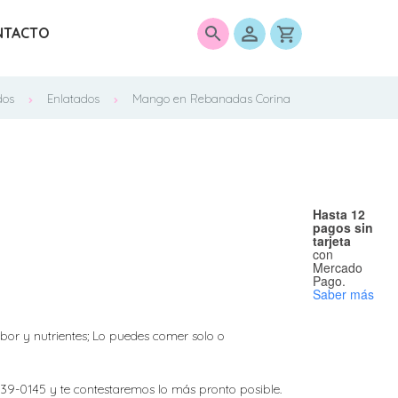
NTACTO
0
dos
Enlatados
Mango en Rebanadas Corina
Hasta 12
pagos sin
tarjeta
con
Mercado
Pago.
Saber más
abor y nutrientes; Lo puedes comer solo o
139-0145 y te contestaremos lo más pronto posible.