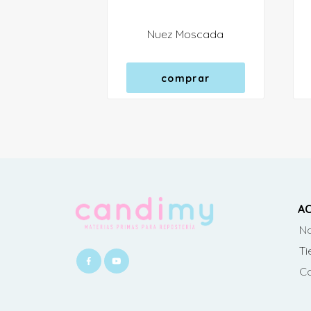
Nuez Moscada
comprar
AC
No
Ti
C