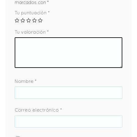
marcados con
*
Tu puntuación
*
Tu valoración
*
Nombre
*
Correo electrónico
*