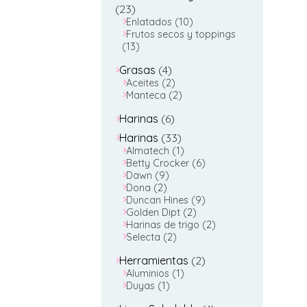
23
23
productos
10
Enlatados
10
productos
Frutos secos y toppings
13
13
productos
4
Grasas
4
productos
2
Aceites
2
productos
2
Manteca
2
productos
6
Harinas
6
productos
33
Harinas
33
productos
1
Almatech
1
producto
6
Betty Crocker
6
9
productos
Dawn
9
2
productos
Dona
2
productos
9
Duncan Hines
9
2
productos
Golden Dipt
2
productos
2
Harinas de trigo
2
2
productos
Selecta
2
productos
2
Herramientas
2
1
productos
Aluminios
1
1
producto
Duyas
1
producto