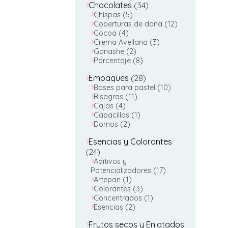
34
Chocolates
34
5
productos
Chispas
5
productos
12
Coberturas de dona
12
4
productos
Cocoa
4
productos
3
Crema Avellana
3
2
productos
Ganashe
2
productos
8
Porcentaje
8
productos
28
Empaques
28
productos
10
Bases para pastel
10
11
productos
Bisagras
11
4
productos
Cajas
4
productos
1
Capacillos
1
2
producto
Domos
2
productos
Esencias y Colorantes
24
24
productos
Aditivos y
17
Potencializadores
17
1
productos
Artepan
1
producto
3
Colorantes
3
productos
1
Concentrados
1
2
producto
Esencias
2
productos
Frutos secos y Enlatados