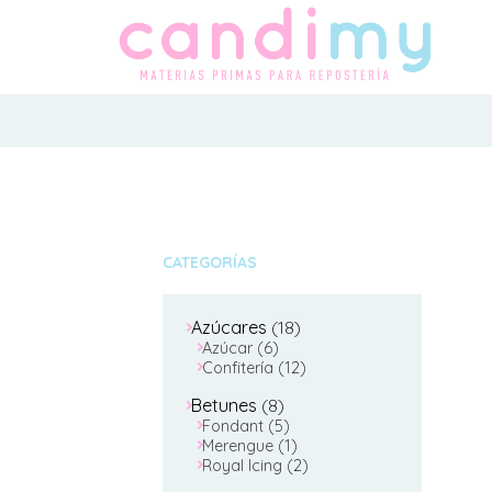
CATEGORÍAS
18
Azúcares
18
6
productos
Azúcar
6
productos
12
Confitería
12
productos
8
Betunes
8
productos
5
Fondant
5
productos
1
Merengue
1
producto
2
Royal Icing
2
productos