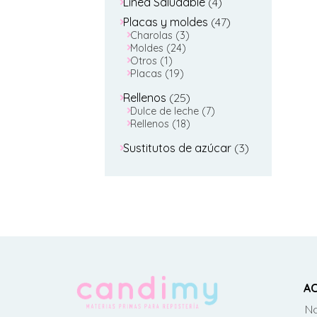
4
Linea Saludable
4
productos
47
Placas y moldes
47
3
productos
Charolas
3
24
productos
Moldes
24
1
productos
Otros
1
producto
19
Placas
19
productos
25
Rellenos
25
productos
7
Dulce de leche
7
18
productos
Rellenos
18
productos
3
Sustitutos de azúcar
3
productos
AC
No