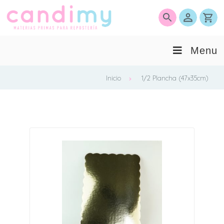
0
Menu
Inicio
1/2 Plancha (47x35cm)